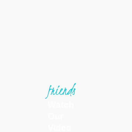
friends
Watch
Our
Video