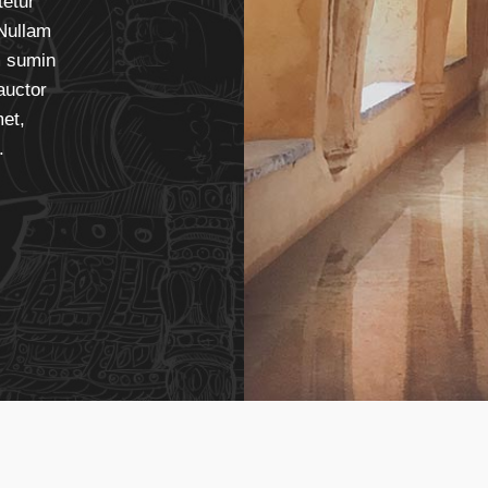
tetur
 Nullam
m sumin
auctor
met,
.