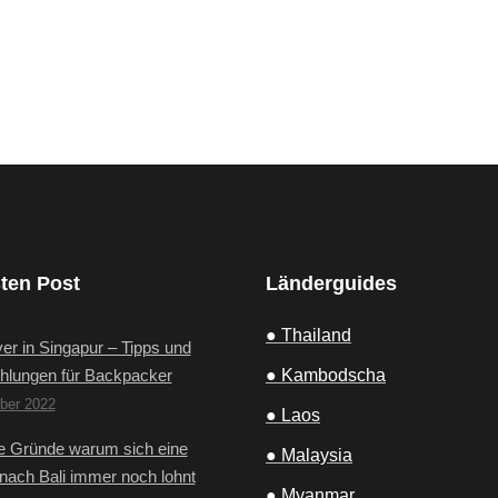
ten Post
Länderguides
● Thailand
er in Singapur – Tipps und
hlungen für Backpacker
● Kambodscha
ber 2022
● Laos
e Gründe warum sich eine
● Malaysia
nach Bali immer noch lohnt
● Myanmar