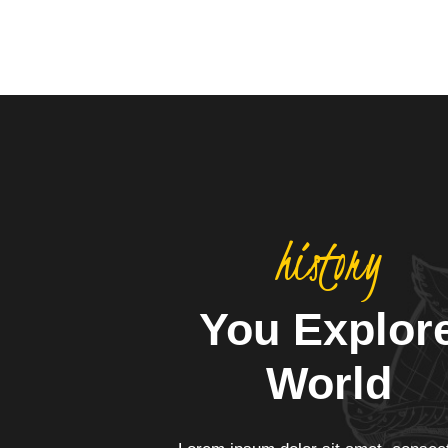
history
You Explor
World