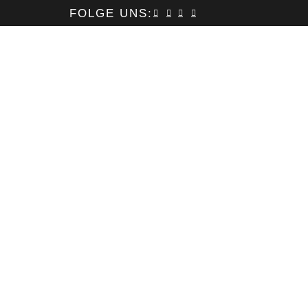
FOLGE UNS:
REISETIPPS
COMMUNITY
Us
. Mauris
 sit amet