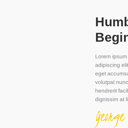
Humb
Begi
Lorem ipsum d
adipiscing eli
eget accumsan
volutpat nunc
hendrerit fac
dignissim at l
George