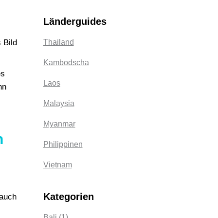
Länderguides
Thailand
 Bild
Kambodscha
es
Laos
nn
Malaysia
Myanmar
n
Philippinen
Vietnam
Kategorien
 auch
Bali
(1)