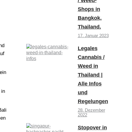
/ Weed-
Shops in
Bangkok,
Thailand.
17. Januar 2023
nd
Legales
uf
Cannabis /
Weed in
ein
Thailand |
Alle Infos
 in
und
Regelungen
ali
28. Dezember
2022
sen
Stopover in