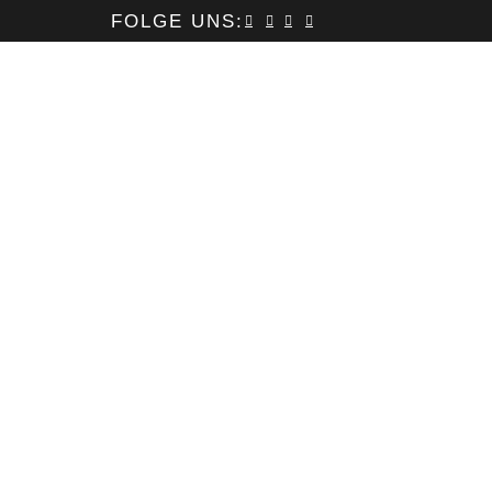
FOLGE UNS:
REISETIPPS
COMMUNITY
acker