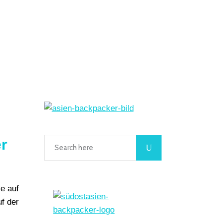
r
e auf
f der